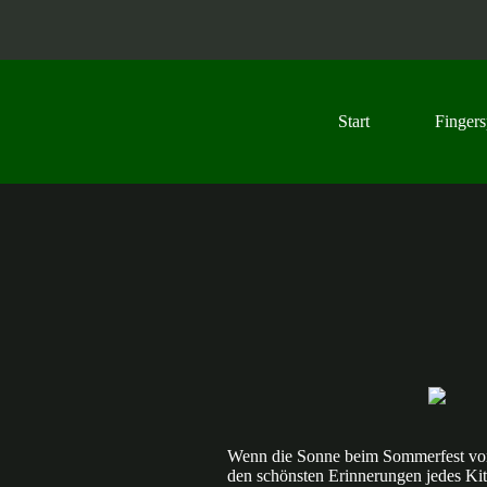
Z
u
m
I
n
h
Start
Fingers
a
l
t
s
p
r
i
n
g
e
n
Wenn die Sonne beim Sommerfest vom 
den schönsten Erinnerungen jedes Ki