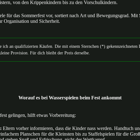
eistern, von den Krippenkindern bis zu den Vorschulkindern.
iele für das Sommerfest vor, sortiert nach Art und Bewegungsgrad. Mit S
r Organisation und Sicherheit.
ich an qualifizierten Käufen. Die mit einem Sternchen (*) gekennzeichneten 
kleine Provision. Für dich bleibt der Preis derselbe.
Worauf es bei Wasserspielen beim Fest ankommt
st gelingen, hilft etwas Vorbereitung:
:
Eltern vorher informieren, dass die Kinder nass werden. Handtuch un
nfachem Planschen für die Kleinsten bis zu Staffelspielen für die Gro
d stehen Spaß und Erfrischung, nicht der Wettkampf.