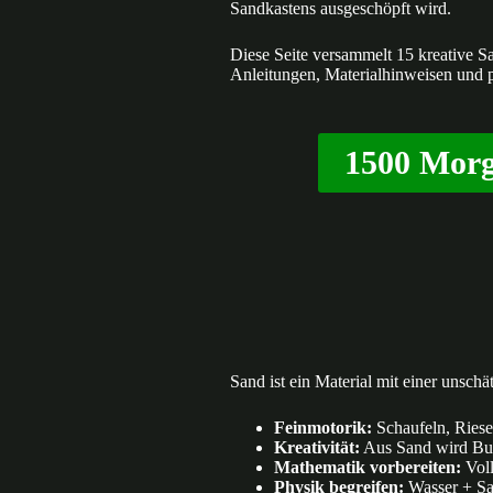
Sandkastens ausgeschöpft wird.
Diese Seite versammelt 15 kreative S
Anleitungen, Materialhinweisen und 
1500 Morg
Sand ist ein Material mit einer unsch
Feinmotorik:
Schaufeln, Riese
Kreativität:
Aus Sand wird Burg
Mathematik vorbereiten:
Voll
Physik begreifen:
Wasser + San