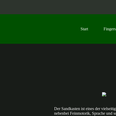
Z
u
m
I
n
h
Start
Fingers
a
l
t
s
p
r
i
n
g
e
n
Der Sandkasten ist eines der vielseit
nebenbei Feinmotorik, Sprache und soz