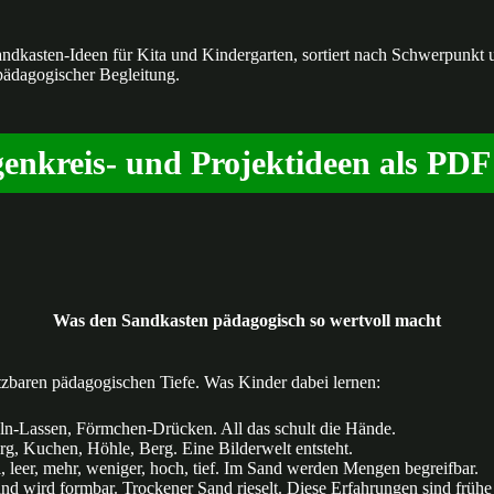
andkasten-Ideen für Kita und Kindergarten, sortiert nach Schwerpunkt 
pädagogischer Begleitung.
enkreis- und Projektideen als PD
Was den Sandkasten pädagogisch so wertvoll macht
ätzbaren pädagogischen Tiefe. Was Kinder dabei lernen:
ln-Lassen, Förmchen-Drücken. All das schult die Hände.
, Kuchen, Höhle, Berg. Eine Bilderwelt entsteht.
, leer, mehr, weniger, hoch, tief. Im Sand werden Mengen begreifbar.
d wird formbar. Trockener Sand rieselt. Diese Erfahrungen sind frühe