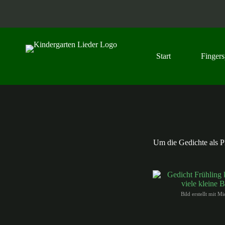
Z
u
m
I
n
h
Start
Fingers
a
l
t
s
p
r
i
n
g
Um die Gedichte als PD
e
n
Bild erstellt mit M