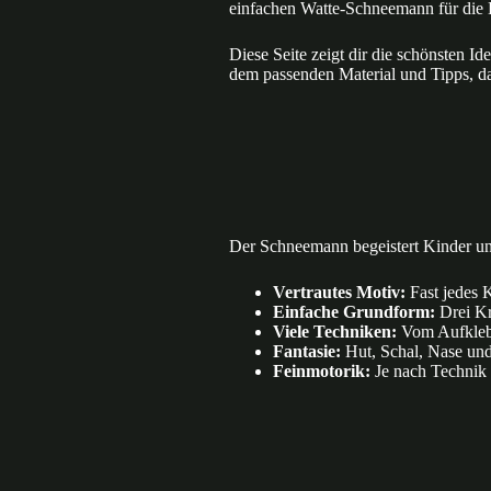
einfachen Watte-Schneemann für die 
Diese Seite zeigt dir die schönsten 
dem passenden Material und Tipps, dam
Der Schneemann begeistert Kinder und
Vertrautes Motiv:
Fast jedes 
Einfache Grundform:
Drei Kre
Viele Techniken:
Vom Aufklebe
Fantasie:
Hut, Schal, Nase und 
Feinmotorik:
Je nach Technik 