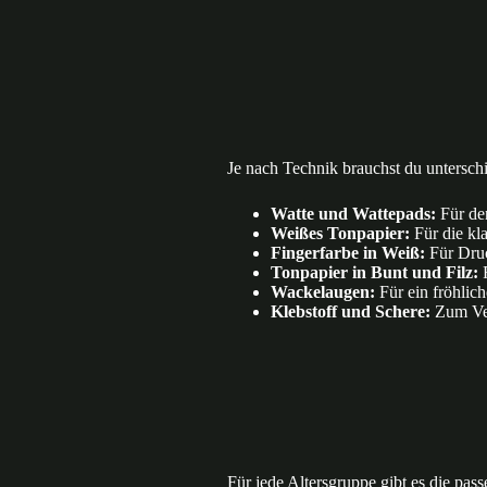
Je nach Technik brauchst du unterschi
Watte und Wattepads:
Für den
Weißes Tonpapier:
Für die kla
Fingerfarbe in Weiß:
Für Druc
Tonpapier in Bunt und Filz:
F
Wackelaugen:
Für ein fröhlich
Klebstoff und Schere:
Zum Ver
Für jede Altersgruppe gibt es die pas