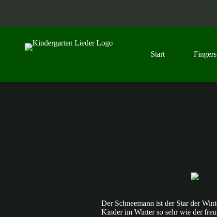
Z
u
m
I
n
h
Start
Fingers
a
l
t
s
p
r
i
n
g
e
n
Der Schneemann ist der Star der Wint
Kinder im Winter so sehr wie der fre