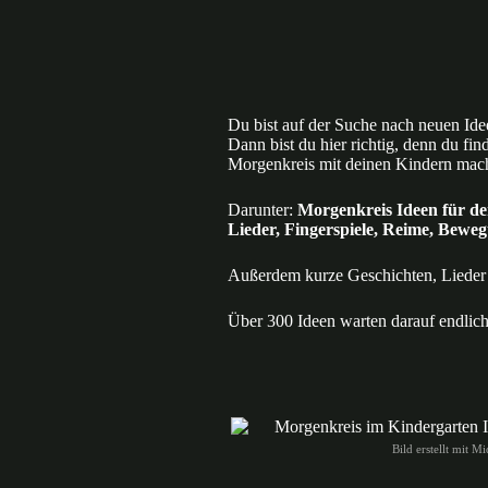
Z
u
m
I
n
h
Du bist auf der Suche nach neuen Ide
a
Dann bist du hier richtig, denn du fi
l
Morgenkreis mit deinen Kindern mach
t
s
Darunter:
Morgenkreis Ideen für de
p
Lieder, Fingerspiele, Reime, Beweg
r
i
n
Außerdem kurze Geschichten, Lieder 
g
e
Über 300 Ideen warten darauf endlich
n
Bild erstellt mit M