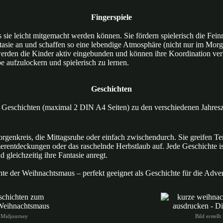
Fingerspiele
ass sie leicht mitgemacht werden können. Sie fördern spielerisch die Fe
antasie an und schaffen so eine lebendige Atmosphäre (nicht nur im Mor
en die Kinder aktiv eingebunden und können ihre Koordination verbe
e aufzulockern und spielerisch zu lernen.
Geschichten
Geschichten (maximal 2 DIN A4 Seiten) zu den verschiedenen Jahresze
orgenkreis, die Mittagsruhe oder einfach zwischendurch. Sie greifen T
entdeckungen oder das raschelnde Herbstlaub auf. Jede Geschichte ist 
 gleichzeitig ihre Fantasie anregt.
chte der Weihnachtsmaus – perfekt geeignet als Geschichte für die Adven
it Midjourney
Bild erstell