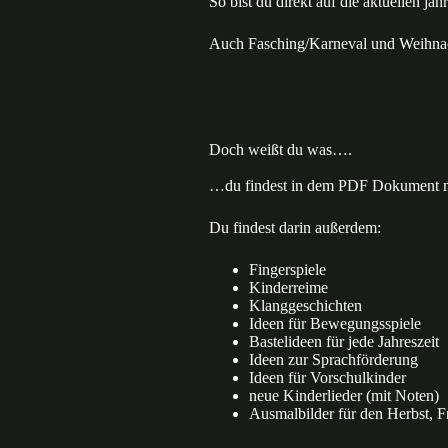
So bist du direkt auf die aktuellen j
Auch Fasching/Karneval und Weihnach
Doch weißt du was….
…du findest in dem PDF Dokument mi
Du findest darin außerdem:
Fingerspiele
Kinderreime
Klanggeschichten
Ideen für Bewegungsspiele
Bastelideen für jede Jahreszeit
Ideen zur Sprachförderung
Ideen für Vorschulkinder
neue Kinderlieder (mit Noten)
Ausmalbilder für den Herbst, F