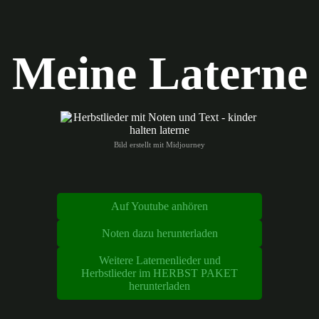
Meine Laterne
Bild erstellt mit Midjourney
Auf Youtube anhören
Noten dazu herunterladen
Weitere Laternenlieder und
Herbstlieder im HERBST PAKET
herunterladen