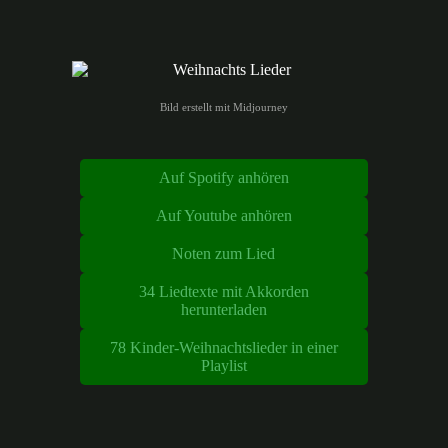
Z
u
m
I
n
h
Bild erstellt mit Midjourney
a
l
t
Auf Spotify anhören
s
p
Auf Youtube anhören
r
i
n
Noten zum Lied
g
e
34 Liedtexte mit Akkorden
n
herunterladen
78 Kinder-Weihnachtslieder in einer
Playlist